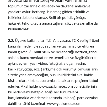
propaganda amaçlı görüş ve bildiri yayınlanamaz
toplumun zararına olabilecek ya da genel ahlaka ve
yasalara aykırı herhangi bir amaç güden etkinlik ve
telkinlerde bulunulamaz. Belli bir politik görüşe,
hakaret, tehdit, taciz amacı taşıyan söz ve tasarruflarda
bulunulamaz.
2.2.
Üye ve kullanıcılar, T.C. Anayasa’sı, TCK ve ilgili özel
kanunlar nedeniyle suç sayılan ve tazminat gerektiren
kamu güvenliği, milli birlik ve beraberliği bozucu, genel
ahlaka, kamu menfaatine ve temel hak ve özgürlüklere
aykırı, eylem, yazı, video, fotoğraf, slogan, resim,
karikatür, çizgi, söz, şarkı, melodi, yorum gibi hususların
sitede yer alamayacağını, bunu bildiklerini aksi halde
kişisel olarak bizzat sorumlu olacaklarını peşinen kabul
ederler. Aksi halde www.guclumete.com yöneticilerinin
bu nedenle muhatap olacağı her türlü talebi
karşılamakla ve ödemek zorunda kalacağı para cezaları
dahil her türlü tazminatı www.guclumete.com