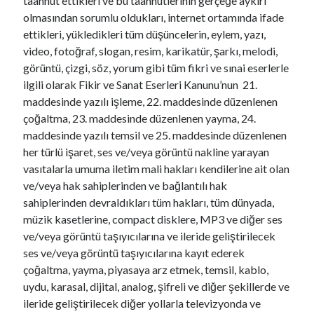
taahhüt ettikleri ve bu taahhütlerinin gerçeğe aykırı
olmasından sorumlu oldukları, internet ortamında ifade
ettikleri, yükledikleri tüm düşüncelerin, eylem, yazı,
video, fotoğraf, slogan, resim, karikatür, şarkı, melodi,
görüntü, çizgi, söz, yorum gibi tüm fikri ve sınai eserlerle
ilgili olarak Fikir ve Sanat Eserleri Kanunu’nun 21.
maddesinde yazılı işleme, 22. maddesinde düzenlenen
çoğaltma, 23. maddesinde düzenlenen yayma, 24.
maddesinde yazılı temsil ve 25. maddesinde düzenlenen
her türlü işaret, ses ve/veya görüntü nakline yarayan
vasıtalarla umuma iletim mali hakları kendilerine ait olan
ve/veya hak sahiplerinden ve bağlantılı hak
sahiplerinden devraldıkları tüm hakları, tüm dünyada,
müzik kasetlerine, compact disklere, MP3 ve diğer ses
ve/veya görüntü taşıyıcılarına ve ileride geliştirilecek
ses ve/veya görüntü taşıyıcılarına kayıt ederek
çoğaltma, yayma, piyasaya arz etmek, temsil, kablo,
uydu, karasal, dijital, analog, şifreli ve diğer şekillerde ve
ileride geliştirilecek diğer yollarla televizyonda ve