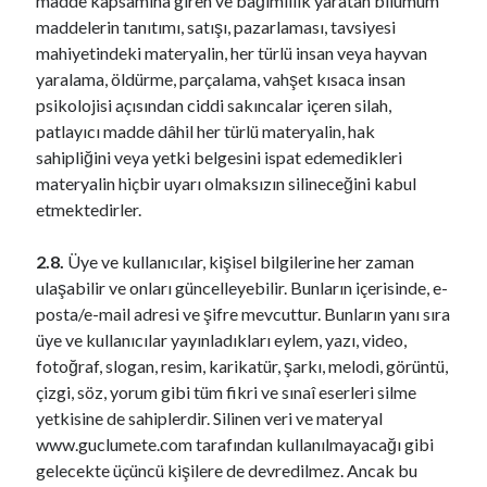
madde kapsamına giren ve bağımlılık yaratan bilumum
maddelerin tanıtımı, satışı, pazarlaması, tavsiyesi
mahiyetindeki materyalin, her türlü insan veya hayvan
yaralama, öldürme, parçalama, vahşet kısaca insan
psikolojisi açısından ciddi sakıncalar içeren silah,
patlayıcı madde dâhil her türlü materyalin, hak
sahipliğini veya yetki belgesini ispat edemedikleri
materyalin hiçbir uyarı olmaksızın silineceğini kabul
etmektedirler.
2.8.
Üye ve kullanıcılar, kişisel bilgilerine her zaman
ulaşabilir ve onları güncelleyebilir. Bunların içerisinde, e-
posta/e-mail adresi ve şifre mevcuttur. Bunların yanı sıra
üye ve kullanıcılar yayınladıkları eylem, yazı, video,
fotoğraf, slogan, resim, karikatür, şarkı, melodi, görüntü,
çizgi, söz, yorum gibi tüm fikri ve sınaî eserleri silme
yetkisine de sahiplerdir. Silinen veri ve materyal
www.guclumete.com tarafından kullanılmayacağı gibi
gelecekte üçüncü kişilere de devredilmez. Ancak bu