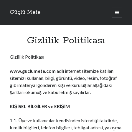
Güçlü Mete
a
n
a
m
e
n
Gizlilik Politikası
ü
y
ü
a
Gizlilik Politikası
ç
www.guclumete.com
adlı internet sitemize katılan,
sitemizi kullanan, bilgi, görüntü, video, resim, fotoğraf
gibi materyal gönderen kişi ve kuruluşlar aşağıdaki
şartları okumuş ve kabul etmiş sayılırlar.
KİŞİSEL BİLGİLER ve ERİŞİM
1.1.
Üye ve kullanıcılar kendisinden istendiği takdirde,
kimlik bilgileri, telefon bilgileri, tebligat adresi, yazışma